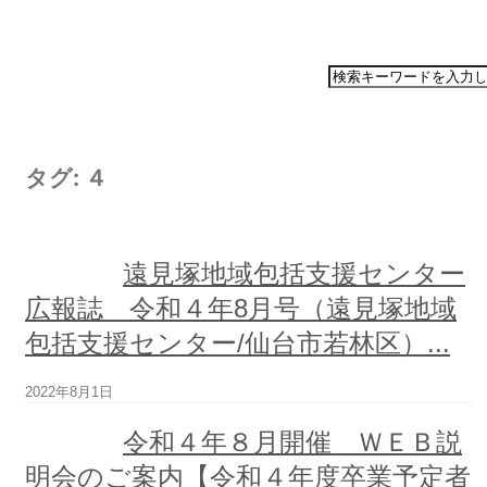
ホ
ー
タグ:
４
ム
ご
あ
遠見塚地域包括支援センター
い
さ
広報誌 令和４年8月号（遠見塚地域
つ
包括支援センター/仙台市若林区）...
法
2022年8月1日
人
案
令和４年８月開催 ＷＥＢ説
内
明会のご案内【令和４年度卒業予定者