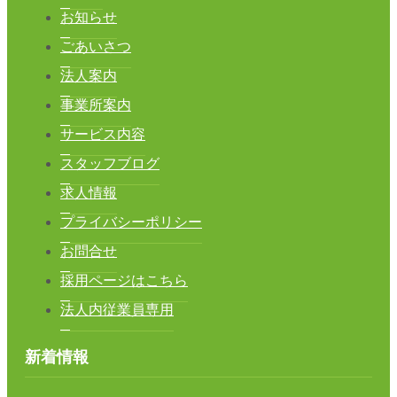
フ
お知らせ
ル
ごあいさつ
三
色
法人案内
吉
事業所案内
サ
サービス内容
ー
ビ
スタッフブログ
ス
求人情報
内
容
プライバシーポリシー
お問合せ
介
採用ページはこちら
護
老
法人内従業員専用
人
福
祉
新着情報
施
設