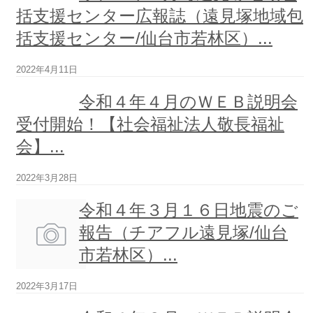
護
括支援センター広報誌（遠見塚地域包
支
括支援センター/仙台市若林区）...
援
セ
ン
2022年4月11日
タ
ー
令和４年４月のＷＥＢ説明会
受付開始！【社会福祉法人敬長福祉
遠
会】...
見
塚
地
2022年3月28日
域
包
令和４年３月１６日地震のご
括
支
報告（チアフル遠見塚/仙台
援
市若林区）...
セ
ン
タ
2022年3月17日
ー