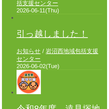
居
括支援センター
宅
2026-06-11(Thu)
介
ホーム
護
ごあいさつ
支
援
法人案内
引っ越しました！
事業所案内
地
域
特別養護老人ホーム チアフル遠見塚
包
お知らせ
/
岩沼西地域包括支援
遠見塚デイサービスセンター
括
センター
支
遠見塚居宅介護支援センター
援
2026-06-02(Tue)
セ
遠見塚地域包括支援センター
ン
地域密着型特別養護老人ホームチアフル古城
タ
ー
特別養護老人ホーム チアフル岩沼
ケアハウス チアフル岩沼
ス
タ
岩沼西地域包括支援センター
ッ
令和8年度 遠見塚地
岩沼南デイサービスセンター
フ