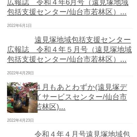
広報誌 令和４年6月号（遠見塚地域
包括支援センター/仙台市若林区）...
遠
見
2022年6月1日
塚
デ
遠見塚地域包括支援センター
イ
サ
広報誌 令和４年５月号（遠見塚地域
ー
ビ
包括支援センター/仙台市若林区）...
ス
セ
2022年4月29日
ン
タ
４月もあとわずか(遠見塚デ
ー
イサービスセンター/仙台市
遠
若林区)...
見
塚
2022年4月23日
居
宅
令和４年４月号遠見塚地域包
介