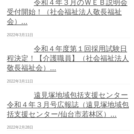
令和４年３月のＷＥＢ説明会
地
受付開始！（社会福祉法人敬長福祉
域
会）...
密
着
型
2022年3月11日
特
別
令和４年度第１回採用試験日
養
程決定！【介護職員】（社会福祉法人
護
老
敬長福祉会）...
人
ホ
ー
2022年3月11日
ム
チ
遠見塚地域包括支援センター
ア
令和４年３月号広報誌（遠見塚地域包
フ
ル
括支援センター/仙台市若林区）...
古
城
2022年2月28日