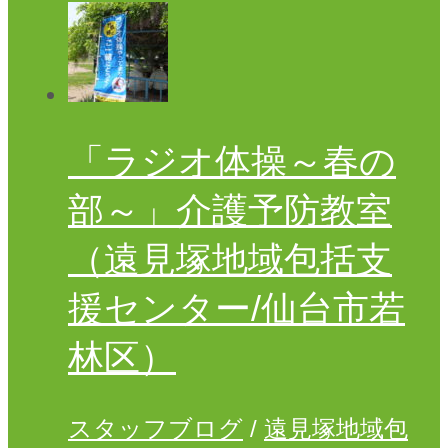
通
所
介
護・
介
護
「ラジオ体操～春の
予
防
部～」介護予防教室
通
所
介
（遠見塚地域包括支
護
援センター/仙台市若
ケ
ア
林区）
ハ
ウ
ス
スタッフブログ
/
遠見塚地域包