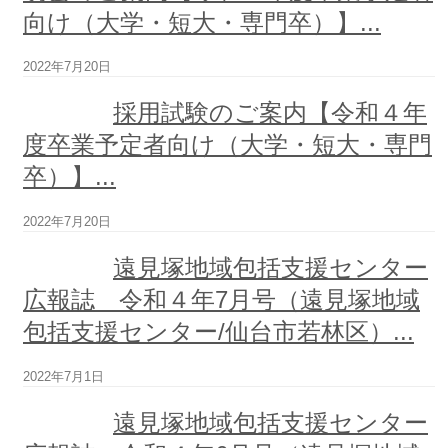
事
向け（大学・短大・専門卒）】...
業
所
案
2022年7月20日
内
採用試験のご案内【令和４年
特
度卒業予定者向け（大学・短大・専門
別
卒）】...
養
護
老
2022年7月20日
人
ホ
遠見塚地域包括支援センター
ー
広報誌 令和４年7月号（遠見塚地域
ム
チ
包括支援センター/仙台市若林区）...
ア
フ
2022年7月1日
ル
遠
遠見塚地域包括支援センター
見
塚