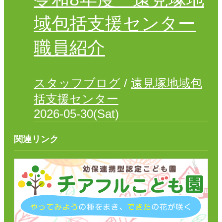
ブ
岩沼南居宅介護支援センター
ロ
域包括支援センター
グ
地域密着型特別養護老人ホームチアフル三色吉
職員紹介
サービス内容
特
介護老人福祉施設
別
養
通所介護・介護予防通所介護
スタッフブログ
/
遠見塚地域包
護
老
ケアハウス
括支援センター
人
2026-05-30(Sat)
居宅介護支援
ホ
ー
地域包括支援センター
ム
関連リンク
チ
スタッフブログ
ア
特別養護老人ホーム チアフル遠見塚
フ
ル
遠見塚デイサービスセンター
遠
遠見塚地域包括支援センター
見
塚
地域密着型特別養護老人ホームチアフル古城