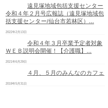
特
遠見塚地域包括支援センター
別
令和４年２月号広報誌（遠見塚地域包
養
護
括支援センター/仙台市若林区）...
老
人
2022年2月13日
ホ
ー
令和４年３月卒業予定者対象
ム
チ
ＷＥＢ説明会開催！【介護職】...
ア
フ
2021年6月29日
ル
岩
４月、５月のみんなのカフェ
沼
2019年5月31日
ケ
ア
ハ
ウ
ス