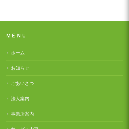
遠見塚地域包括支援センター
ＭＥＮＵ
地域密着型特別養護老人ホームチアフル古
城
ホーム
お知らせ
特別養護老人ホームチアフル岩沼
ごあいさつ
岩沼市デイサービスセンターたけくま
法人案内
岩沼西地域包括支援センター
事業所案内
サービス内容