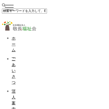
ホ
ー
ム
ご
あ
い
さ
つ
法
人
案
内