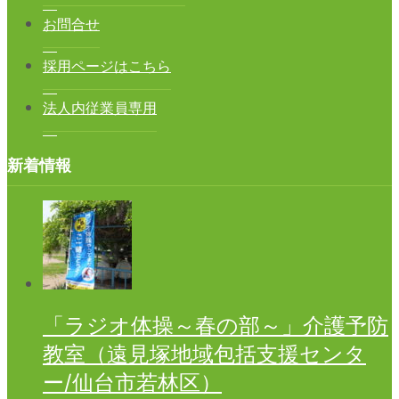
お問合せ
採用ページはこちら
法人内従業員専用
新着情報
「ラジオ体操～春の部～」介護予防
教室（遠見塚地域包括支援センタ
ー/仙台市若林区）