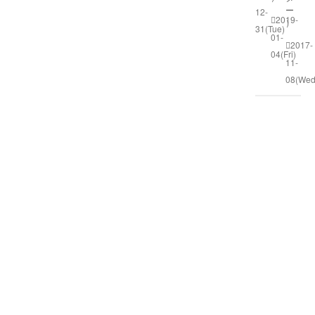
ー
12-
2019-
）
31(Tue)
01-
2017-
04(Fri)
11-
08(Wed