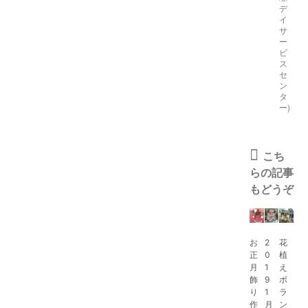
デ
イ
サ
ー
ビ
ス
セ
ン
タ
ー)
こち
らの記事
もどうぞ
お
2
花
正
0
植
月
1
え
飾
9
ボ
り
1
ラ
作
月
ン