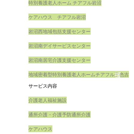
特別養護老人ホーム チアフル岩沼
見
塚
ケアハウス チアフル岩沼
地
岩沼西地域包括支援センター
域
包
岩沼南デイサービスセンター
括
岩沼南居宅介護支援センター
支
地域密着型特別養護老人ホームチアフル三色吉
援
セ
サービス内容
ン
介護老人福祉施設
タ
通所介護・介護予防通所介護
ー
広
ケアハウス