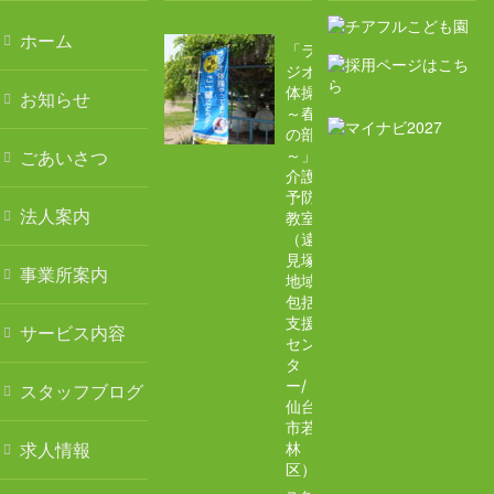
ホーム
遠見塚デイサービスセンター
「ラ
ジオ
体操
お知らせ
遠見塚地域包括支援センター
～春
の部
地域密着型特別養護老人ホームチアフル古城
ごあいさつ
～」
介護
予防
特別養護老人ホームチアフル岩沼
法人案内
教室
（遠
岩沼市デイサービスセンターたけくま
見塚
事業所案内
地域
包括
岩沼西地域包括支援センター
支援
サービス内容
セン
ケアハウス チアフル岩沼
タ
ー/
スタッフブログ
仙台
地域密着型特別養護老人ホームチアフル三色吉
市若
求人情報
林
求人情報
区）