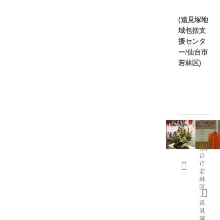
(遠見塚地
域包括支
援センタ
ー/仙台市
若林区)
敬
老
会
(仙
台
市
若
林
区
／
遠
見
塚