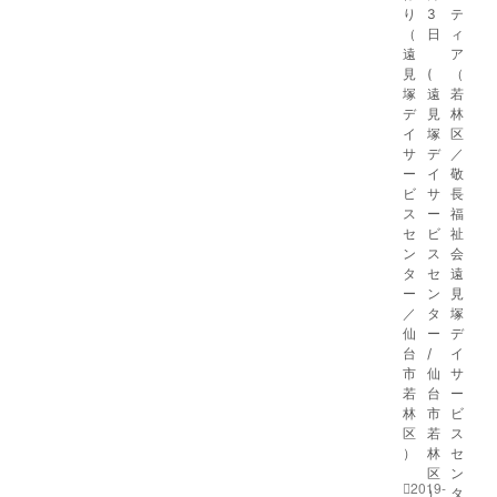
り
3
テ
（
日
ィ
遠
ア
見
(
（
塚
遠
若
デ
見
林
イ
塚
区
サ
デ
／
ー
イ
敬
ビ
サ
長
ス
ー
福
セ
ビ
祉
ン
ス
会
タ
セ
遠
ー
ン
見
／
タ
塚
仙
ー
デ
台
/
イ
市
仙
サ
若
台
ー
林
市
ビ
区
若
ス
）
林
セ
区
ン
2019-
）
タ