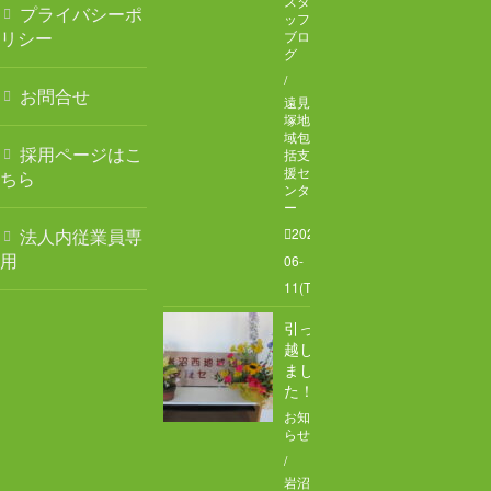
スタ
プライバシーポ
ッフ
お問合せ
リシー
ブロ
グ
/
お問合せ
遠見
塚地
域包
採用ページはこ
括支
援セ
ちら
ンタ
ー
法人内従業員専
2026-
用
06-
11(Thu)
引っ
越し
まし
た！
お知
らせ
/
岩沼