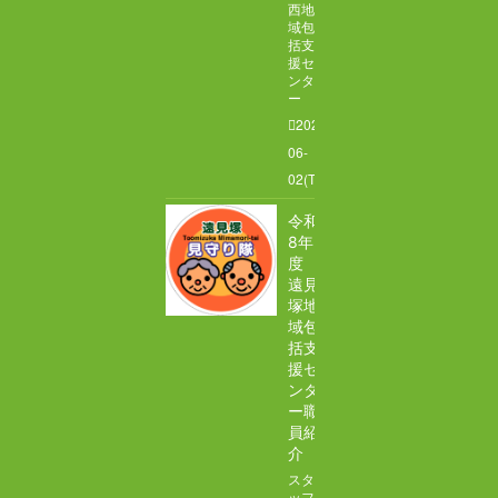
西地
域包
括支
援セ
ンタ
ー
2026-
06-
02(Tue)
令和
8年
度
遠見
塚地
域包
括支
援セ
ンタ
ー職
員紹
介
スタ
ッフ