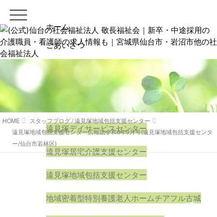
ホーム
ごあいさつ
法人案内
事業所案内
特別養護老人ホーム チアフル遠見塚
HOME
スタッフブログ
/
遠見塚地域包括支援センター
遠見塚デイサービスセンター
遠見塚地域包括支援センター広報誌令和6年9月号(遠見塚地域包括支援センタ
ー/仙台市若林区)
遠見塚居宅介護支援センター
遠見塚地域包括支援センター
地域密着型特別養護老人ホームチアフル古城
遠