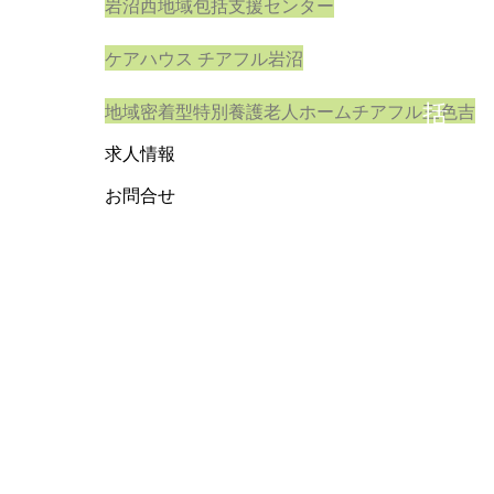
地
岩沼西地域包括支援センター
域
ケアハウス チアフル岩沼
包
地域密着型特別養護老人ホームチアフル三色吉
括
支
求人情報
援
お問合せ
セ
ン
タ
ー
/
仙
台
市