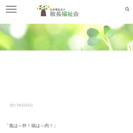
ホーム
ごあいさつ
法人案内
豆まき（チアフル古城／仙台市若林
区）
事業所案内
2017年2月3日
特別養護老人ホーム チアフル遠見塚
「鬼は～外！福は～内！」