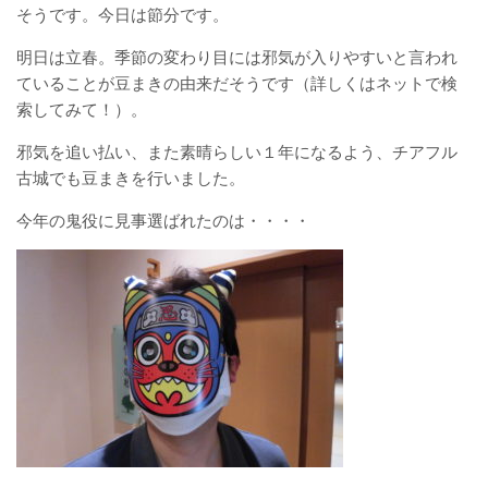
そうです。今日は節分です。
遠見塚デイサービスセンター
明日は立春。季節の変わり目には邪気が入りやすいと言われ
ていることが豆まきの由来だそうです（詳しくはネットで検
遠見塚居宅介護支援センター
索してみて！）。
邪気を追い払い、また素晴らしい１年になるよう、チアフル
古城でも豆まきを行いました。
遠見塚地域包括支援センター
今年の鬼役に見事選ばれたのは・・・・
地域密着型特別養護老人ホームチアフ
ル古城
特別養護老人ホーム チアフル岩沼
ケアハウス チアフル岩沼