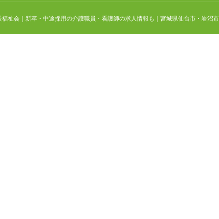
 敬長福祉会｜新卒・中途採用の介護職員・看護師の求人情報も｜宮城県仙台市・岩沼市他の社会福祉法