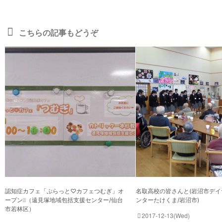
こちらの記事もどうぞ
認知症カフェ「ぷらっと♡カフェつむぎ」オ
名取高校の皆さんと(岩沼市デ
ープン❕❕（遠見塚地域包括支援センター/仙台
ンターたけくま/岩沼市)
市若林区）
2017-12-13(Wed)