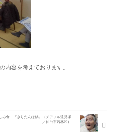
の内容を考えております。
しみ食 『きりたんぽ鍋』（チアフル遠見塚
／仙台市若林区）