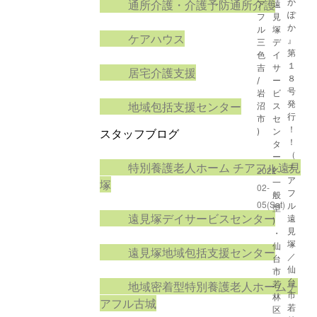
通所介護・介護予防通所介護
か
ア
遠
ぽ
フ
見
か
ル
塚
ケアハウス
』
三
デ
第
色
イ
１
吉
サ
居宅介護支援
８
/
ー
号
岩
ビ
地域包括支援センター
発
沼
ス
行
市
セ
！
スタッフブログ
)
ン
！
タ
（
ー
特別養護老人ホーム チアフル遠見
チ
2022-
(
ア
塚
一
02-
フ
般
05(Sat)
ル
型
遠見塚デイサービスセンター
遠
)
見
・
塚
仙
遠見塚地域包括支援センター
／
台
仙
市
台
地域密着型特別養護老人ホームチ
若
市
林
アフル古城
若
区