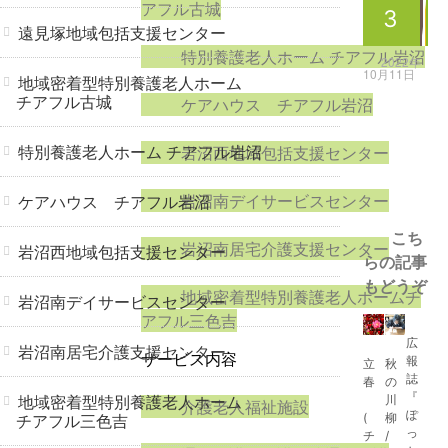
アフル古城
3
遠見塚地域包括支援センター
特別養護老人ホーム チアフル岩沼
2022年
10月11日
地域密着型特別養護老人ホーム
チアフル古城
ケアハウス チアフル岩沼
特別養護老人ホーム チアフル岩沼
岩沼西地域包括支援センター
岩沼南デイサービスセンター
ケアハウス チアフル岩沼
こち
岩沼南居宅介護支援センター
岩沼西地域包括支援センター
らの記事
もどうぞ
地域密着型特別養護老人ホームチ
岩沼南デイサービスセンター
アフル三色吉
広
岩沼南居宅介護支援センター
サービス内容
報
立
秋
誌
春
の
『
地域密着型特別養護老人ホーム
川
介護老人福祉施設
ぽ
チアフル三色吉
(
柳
っ
チ
/