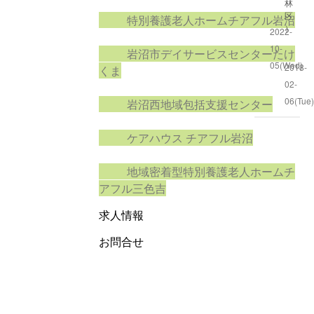
林
区
特別養護老人ホームチアフル岩沼
）
2022-
10-
岩沼市デイサービスセンターたけ
05(Wed)
2018-
くま
02-
06(Tue
岩沼西地域包括支援センター
ケアハウス チアフル岩沼
地域密着型特別養護老人ホームチ
アフル三色吉
求人情報
お問合せ