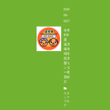
居宅介護支援
2026-
06-
地域包括支援センター
02(Tue)
スタッフブログ
令和
8年
度
特別養護老人ホーム チアフル遠見塚
遠見
塚地
遠見塚デイサービスセンター
域包
括支
援セ
遠見塚地域包括支援センター
ンタ
ー職
地域密着型特別養護老人ホームチアフル古城
員紹
介
特別養護老人ホームチアフル岩沼
スタ
ッフ
岩沼市デイサービスセンターたけくま
ブロ
グ