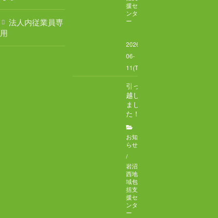
援セ
ンタ
ケアハウス チアフル岩沼
法人内従業員専
ー
用
岩沼西地域包括支援センター
2026-
06-
岩沼南デイサービスセンター
11(Thu)
引っ
岩沼南居宅介護支援センター
越し
まし
地域密着型特別養護老人ホームチアフル三色吉
た！
サービス内容
お知
らせ
/
介護老人福祉施設
岩沼
西地
通所介護・介護予防通所介護
域包
括支
援セ
ケアハウス
ンタ
ー