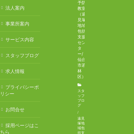
ホーム
予防
法人案内
教室
（遠
ごあいさつ
見塚
事業所案内
地域
法人案内
包括
支援
サービス内容
セン
事業所案内
タ
ー/
スタッフブログ
特別養護老人ホーム チアフル遠見塚
仙台
市若
求人情報
林
遠見塚デイサービスセンター
区）
プライバシーポ
遠見塚居宅介護支援センター
スタ
リシー
ッフ
ブロ
遠見塚地域包括支援センター
グ
お問合せ
/
地域密着型特別養護老人ホームチアフル古城
遠見
塚地
採用ページはこ
域包
特別養護老人ホーム チアフル岩沼
ちら
括支