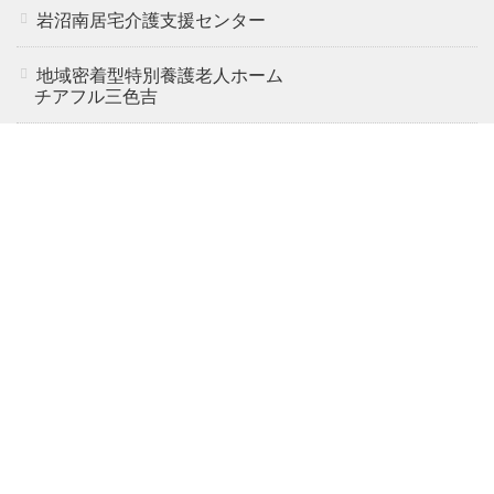
岩沼南居宅介護支援センター
地域密着型特別養護老人ホーム
通所介護・介護予防通所介護
チアフル三色吉
ケアハウス
居宅介護支援
地域包括支援センター
スタッフブログ
特別養護老人ホーム チアフ
ル遠見塚