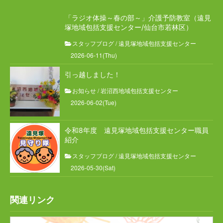
通所介護・介護予防通所介護
「ラジオ体操～春の部～」介護予防教室（遠見
塚地域包括支援センター/仙台市若林区）
ケアハウス
スタッフブログ
/
遠見塚地域包括支援センター
2026-06-11(Thu)
居宅介護支援
引っ越しました！
地域包括支援センター
お知らせ
/
岩沼西地域包括支援センター
2026-06-02(Tue)
スタッフブログ
令和8年度 遠見塚地域包括支援センター職員
特別養護老人ホーム チアフル遠見塚
紹介
スタッフブログ
/
遠見塚地域包括支援センター
遠見塚デイサービスセンター
2026-05-30(Sat)
遠見塚地域包括支援センター
関連リンク
地域密着型特別養護老人ホームチアフル古城