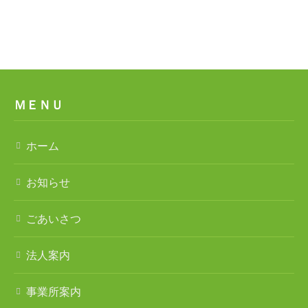
ホーム
ＭＥＮＵ
ごあいさつ
ホーム
法人案内
事業所案内
お知らせ
特別養護老人ホーム チアフル遠見塚
ごあいさつ
遠見塚デイサービスセンター
法人案内
遠見塚居宅介護支援センター
事業所案内