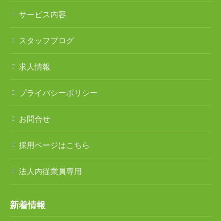
遠見塚地域包括支援センター
サービス内容
地域密着型特別養護老人ホームチアフル古城
スタッフブログ
特別養護老人ホーム チアフル岩沼
求人情報
ケアハウス チアフル岩沼
プライバシーポリシー
岩沼西地域包括支援センター
お問合せ
岩沼南デイサービスセンター
岩沼南居宅介護支援センター
採用ページはこちら
地域密着型特別養護老人ホームチアフル三色吉
法人内従業員専用
サービス内容
新着情報
介護老人福祉施設