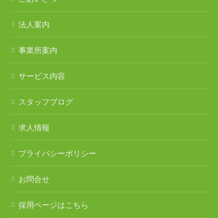
遠見塚居宅介護支援センター
法人案内
遠見塚地域包括支援センター
事業所案内
地域密着型特別養護老人ホームチアフル古城
サービス内容
特別養護老人ホーム チアフル岩沼
スタッフブログ
ケアハウス チアフル岩沼
求人情報
岩沼西地域包括支援センター
プライバシーポリシー
岩沼南デイサービスセンター
岩沼南居宅介護支援センター
お問合せ
地域密着型特別養護老人ホームチアフル三色吉
採用ページはこちら