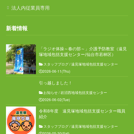
サービス内容
法人内従業員専用
介護老人福祉施設
新着情報
通所介護・介護予防通所介護
ケアハウス
「ラジオ体操～春の部～」介護予防教室（遠見
塚地域包括支援センター/仙台市若林区）
居宅介護支援
スタッフブログ
/
遠見塚地域包括支援センター
2026-06-11(Thu)
地域包括支援センター
引っ越しました！
スタッフブログ
お知らせ
/
岩沼西地域包括支援センター
2026-06-02(Tue)
特別養護老人ホーム チアフル遠見塚
令和8年度 遠見塚地域包括支援センター職員
紹介
遠見塚デイサービスセンター
スタッフブログ
/
遠見塚地域包括支援センター
遠見塚地域包括支援センター
2026-05-30(Sat)