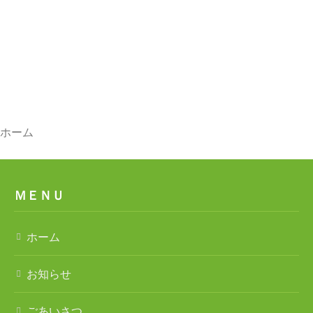
ホーム
ごあいさつ
ＭＥＮＵ
法人案内
事業所案内
ホーム
特別養護老人ホーム チアフル遠見塚
お知らせ
遠見塚デイサービスセンター
ごあいさつ