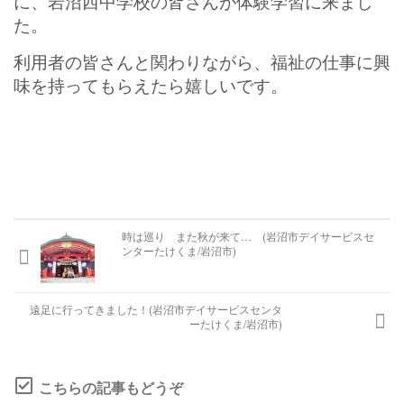
に、岩沼西中学校の皆さんが体験学習に来まし
遠見塚デイサービスセンター
た。
利用者の皆さんと関わりながら、福祉の仕事に興
味を持ってもらえたら嬉しいです。
遠見塚居宅介護支援センター
遠見塚地域包括支援センター
地域密着型特別養護老人ホームチアフ
ル古城
時は巡り また秋が来て… (岩沼市デイサービスセ
ンターたけくま/岩沼市)
特別養護老人ホーム チアフル岩沼
遠足に行ってきました！(岩沼市デイサービスセンタ
ーたけくま/岩沼市)
ケアハウス チアフル岩沼
こちらの記事もどうぞ