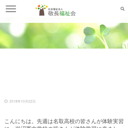
ホーム
ごあいさつ
法人案内
体験実習・学習(岩沼市デイサービ
スセンターたけくま/岩沼市)
事業所案内
2018年10月22日
特別養護老人ホーム チアフル遠見塚
こんにちは。先週は名取高校の皆さんが体験実習