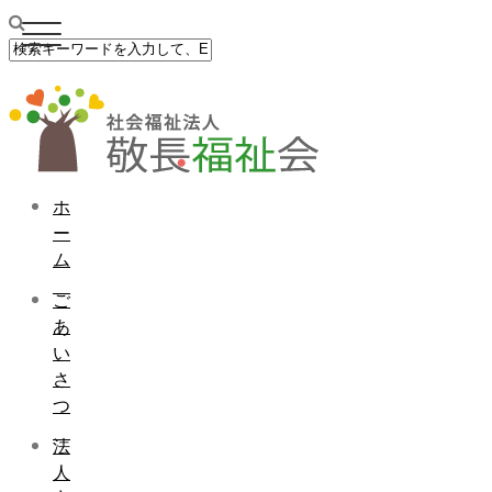
ホ
ー
ム
ご
あ
い
さ
つ
法
人