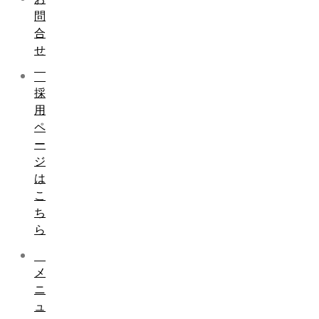
問
合
せ
採
用
ペ
ー
ジ
は
こ
ち
ら
メ
ニ
ュ