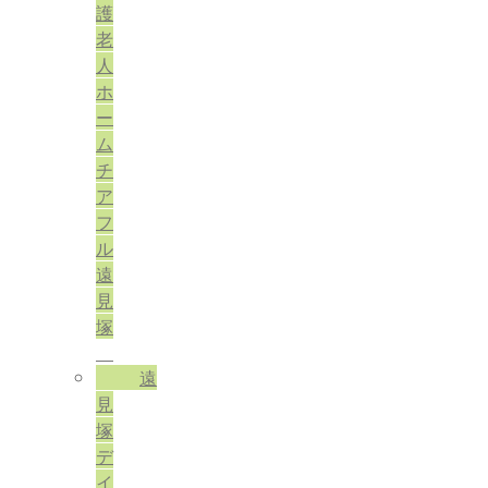
護
老
人
ホ
ー
ム
チ
ア
フ
ル
遠
見
塚
遠
見
塚
デ
イ