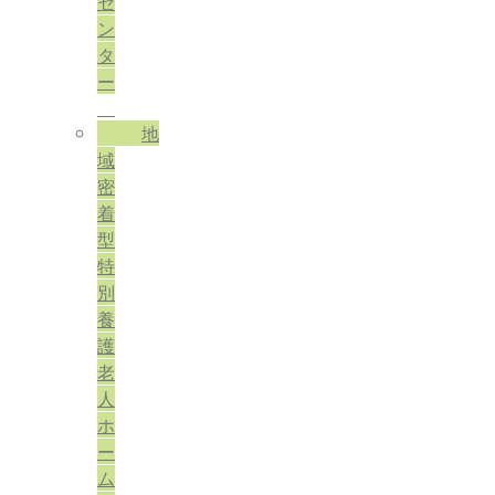
セ
ン
タ
ー
地
域
密
着
型
特
別
養
護
老
人
ホ
ー
ム