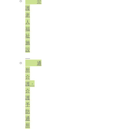
介
護
老
人
福
祉
施
設
通
所
介
護・
介
護
予
防
通
所