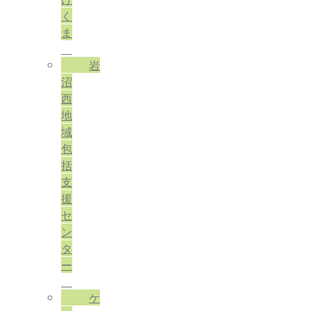
く
ま
岩
沼
西
地
域
包
括
支
援
セ
ン
タ
ー
ケ