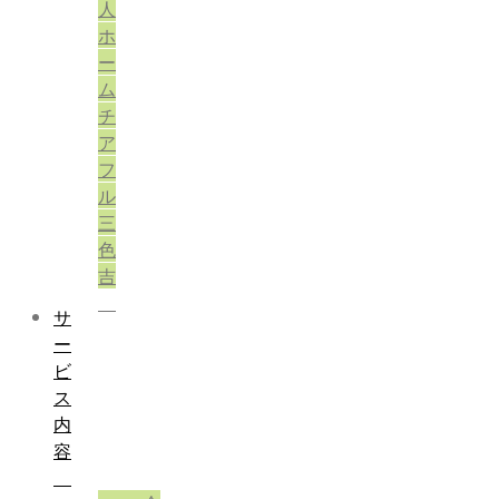
人
ホ
ー
ム
チ
ア
フ
ル
三
色
吉
サ
ー
ビ
ス
内
容