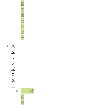
括
支
援
セ
ン
タ
ー
ス
タ
ッ
フ
ブ
ロ
グ
特
別
養