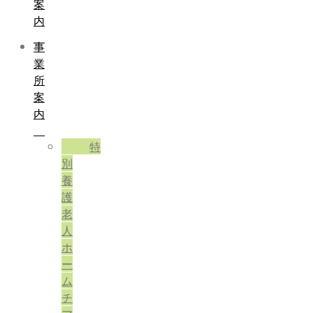
案
内
事
業
所
案
内
特
別
養
護
老
人
ホ
ー
ム
チ