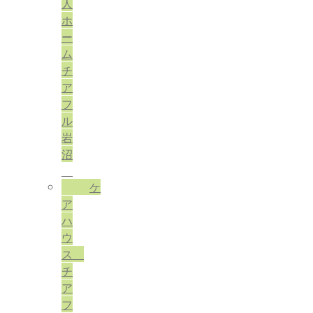
人
ホ
ー
ム
チ
ア
フ
ル
岩
沼
ケ
ア
ハ
ウ
ス
チ
ア
フ