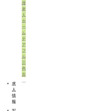
護
老
人
ホ
ー
ム
チ
ア
フ
ル
三
色
吉
求
人
情
報
お