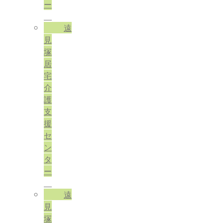
ー
遠
見
塚
居
宅
介
護
支
援
セ
ン
タ
ー
遠
見
塚