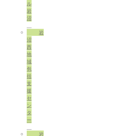
ル
岩
沼
岩
沼
西
地
域
包
括
支
援
セ
ン
タ
ー
岩