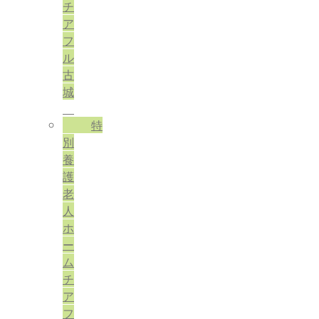
チ
ア
フ
ル
古
城
特
別
養
護
老
人
ホ
ー
ム
チ
ア
フ