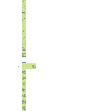
ア
ハ
ウ
ス
チ
ア
フ
ル
岩
沼
地
域
密
着
型
特
別
養