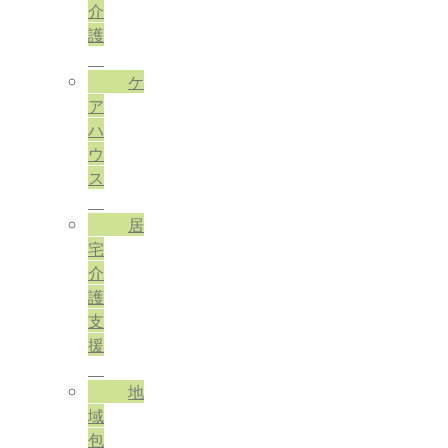
介
護
ケ
ア
ハ
ウ
ス
居
宅
介
護
支
援
地
域
包