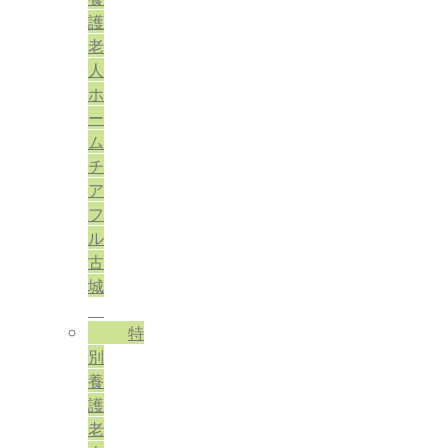
護
老
人
ホ
ー
ム
チ
ア
フ
ル
古
城
特
別
養
護
老