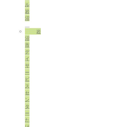
ル
岩
沼
岩
沼
市
デ
イ
サ
ー
ビ
ス
セ
ン
タ
ー
た
け