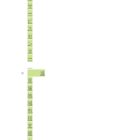
サ
ー
ビ
ス
セ
ン
タ
ー
遠
見
塚
地
域
包
括
支
援