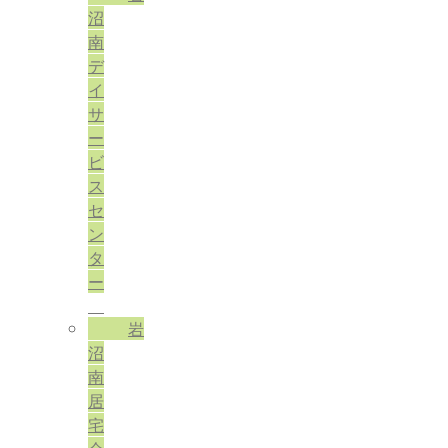
沼
南
デ
イ
サ
ー
ビ
ス
セ
ン
タ
ー
岩
沼
南
居
宅