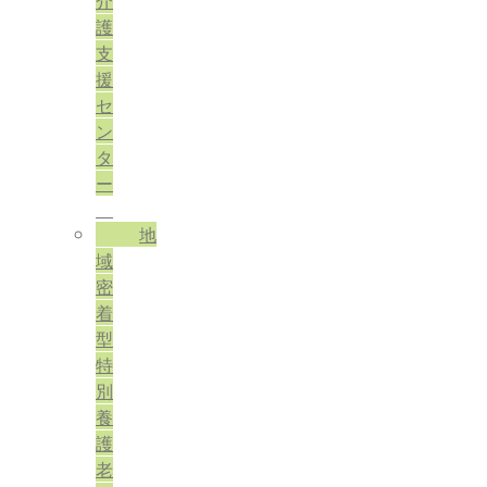
介
護
支
援
セ
ン
タ
ー
地
域
密
着
型
特
別
養
護
老