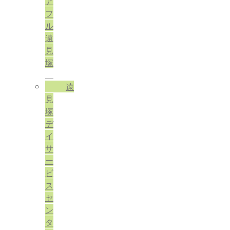
ア
フ
ル
遠
見
塚
遠
見
塚
デ
イ
サ
ー
ビ
ス
セ
ン
タ