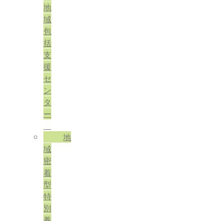
地
域
包
括
支
援
セ
ン
タ
ー
地
域
密
着
型
特
別
養