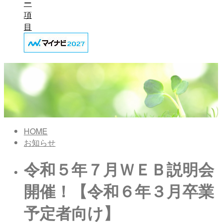
ー
項
目
HOME
お知らせ
令和５年７月ＷＥＢ説明会
開催！【令和６年３月卒業
予定者向け】