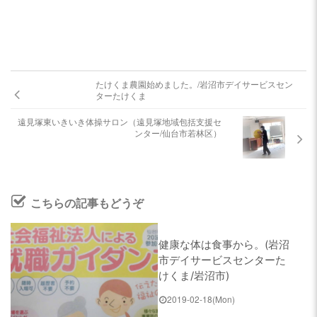
岩沼西地域包括支援センター
ケアハウス チアフル岩沼
たけくま農園始めました。/岩沼市デイサービスセン
ターたけくま
遠見塚東いきいき体操サロン（遠見塚地域包括支援セ
地域密着型特別養護老人ホーム
ンター/仙台市若林区）
チアフル三色吉
求人情報
こちらの記事もどうぞ
お問合せ
健康な体は食事から。(岩沼
市デイサービスセンターた
けくま/岩沼市)
2019-02-18(Mon)