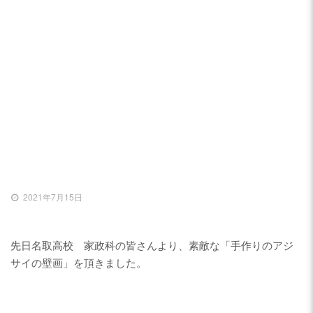
通所介護・介護予防通所介護
ケアハウス
アジサイが満開です。/岩沼市デイ
居宅介護支援
サービスセンターたけくま
2021年7月15日
地域包括支援センター
先日名取高校 家政科の皆さんより、素敵な「手作りのアジ
スタッフブログ
サイの壁画」
を頂きました。
特別養護老人ホーム チアフル遠
見塚