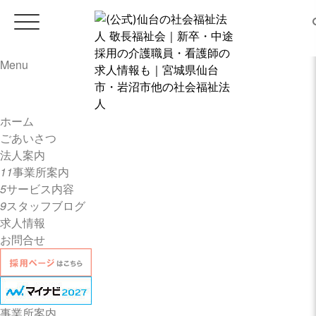
Menu
ホーム
ホーム
ごあいさつ
ごあいさつ
法人案内
11
事業所案内
5
サービス内容
法人案内
9
スタッフブログ
求人情報
お問合せ
事業所案内
特別養護老人ホーム チアフル遠
見塚
事業所案内