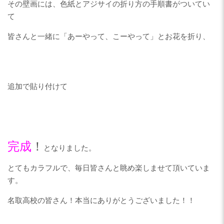
その壁画には、色紙とアジサイの折り方の手順書がついてい
て
遠見塚デイサービスセンター
皆さんと一緒に「あーやって、こーやって」とお花を折り、
遠見塚地域包括支援センター
追加で貼り付けて
地域密着型特別養護老人ホーム
チアフル古城
完成
！
となりました。
特別養護老人ホームチアフル岩
沼
とてもカラフルで、毎日皆さんと眺め楽しませて頂いていま
す。
岩沼市デイサービスセンターた
名取高校の皆さん！本当にありがとうございました！！
けくま